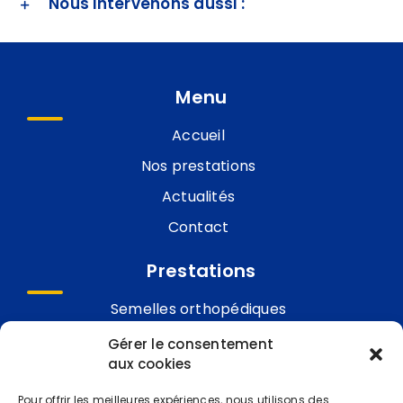
Nous intervenons aussi :
Menu
Accueil
Nos prestations
Actualités
Contact
Prestations
Semelles orthopédiques
Posturologie
Gérer le consentement
aux cookies
Posturologie du sport
Bilan orthopédique
Pour offrir les meilleures expériences, nous utilisons des